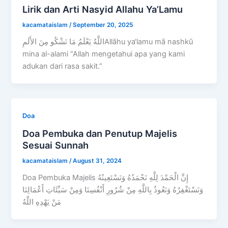
Lirik dan Arti Nasyid Allahu Ya’Lamu
kacamataislam
/
September 20, 2025
اللَّهُ يَعْلَمُ مَا نَشْكُو مِنَ الأَلَمِAllāhu ya‘lamu mā nashkū
mina al-alami “Allah mengetahui apa yang kami
adukan dari rasa sakit.”
Doa
Doa Pembuka dan Penutup Majelis
Sesuai Sunnah
kacamataislam
/
August 31, 2024
Doa Pembuka Majelis إِنَّ الْحَمْدَ لِلَّهِ نَحْمَدُهُ وَنَسْتَعِينُهُ
وَنَسْتَغْفِرُهُ وَنَعُوذُ بِاللَّهِ مِنْ شُرُورِ أَنْفُسِنَا وَمِنْ سَيِّئَاتِ أَعْمَالِنَا
مَنْ يَهْدِهِ اللَّهُ