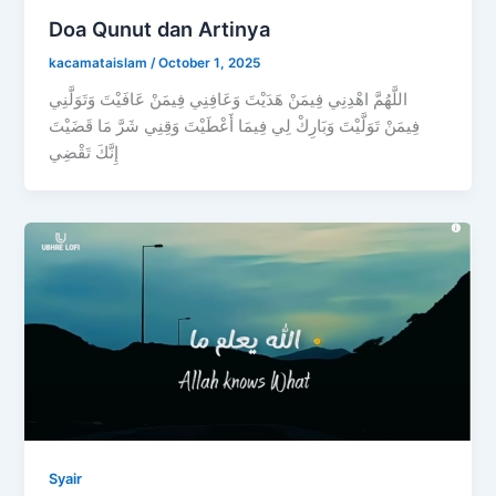
Doa Qunut dan Artinya
kacamataislam
/
October 1, 2025
اللَّهُمَّ اهْدِنِي فِيمَنْ هَدَيْتَ وَعَافِنِي فِيمَنْ عَافَيْتَ وَتَوَلَّنِي
فِيمَنْ تَوَلَّيْتَ وَبَارِكْ لِي فِيمَا أَعْطَيْتَ وَقِنِي شَرَّ مَا قَضَيْتَ
إِنَّكَ تَقْضِي
Syair